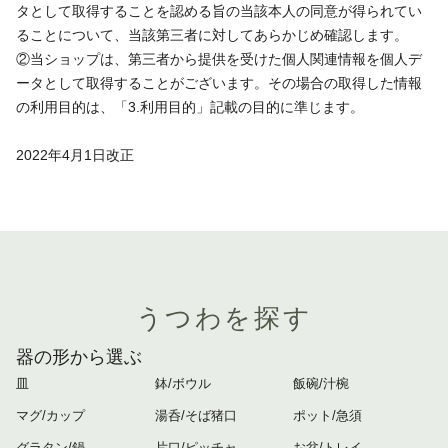
タとして取得することを認める旨の当該本人の同意が得られてい
ることについて、当該第三者に対してあらかじめ確認します。
②当ショップは、第三者から提供を受けた個人関連情報を個人デ
ータとして取得することがございます。その場合の取得した情報
の利用目的は、「3.利用目的」記載の目的に準じます。
2022年4月1日改正
うつわを探す
器の形から選ぶ
皿
鉢/ボウル
飯碗/汁椀
マグ/カップ
湯呑/そば猪口
ポット/急須
グラタン/鍋
片口/ピッチャ
お盆/トレイ