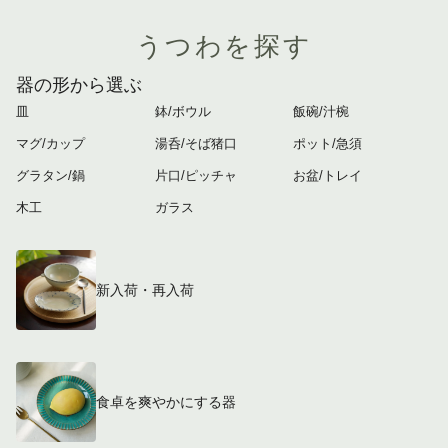
うつわを探す
器の形から選ぶ
皿
鉢/ボウル
飯碗/汁椀
マグ/カップ
湯呑/そば猪口
ポット/急須
グラタン/鍋
片口/ピッチャ
お盆/トレイ
木工
ガラス
新入荷・再入荷
食卓を爽やかにする器