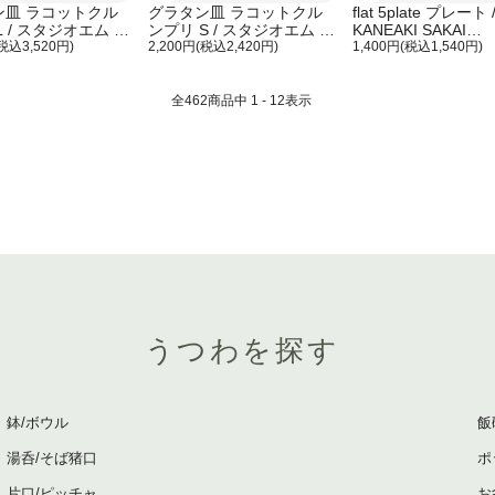
ン皿 ラコットクル
グラタン皿 ラコットクル
flat 5plate プレート 
L / スタジオエム マ
ンプリ S / スタジオエム マ
KANEAKI SAKAI
ポテリ
(税込3,520円)
ルミツポテリ
2,200円(税込2,420円)
POTTERY
1,400円(税込1,540円)
全
462
商品中
1 - 12
表示
うつわを探す
鉢/ボウル
飯
湯呑/そば猪口
ポ
片口/ピッチャ
お