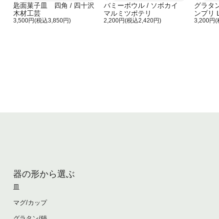
匙面菓子皿 四角 / 四十沢
バミーボウル / ソボカイ
グラタ
木材工芸
マルミツポテリ
ンプリ 
3,500円(税込3,850円)
2,200円(税込2,420円)
ルミツ
3,200円
器の形から選ぶ
皿
マグ/カップ
グラタン/鍋