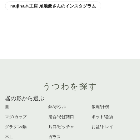
mujina木工房 尾池豪さんのインスタグラム
うつわを探す
器の形から選ぶ
皿
鉢/ボウル
飯碗/汁椀
マグ/カップ
湯呑/そば猪口
ポット/急須
グラタン/鍋
片口/ピッチャ
お盆/トレイ
木工
ガラス