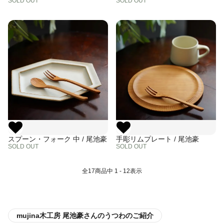
SOLD OUT
SOLD OUT
スプーン・フォーク 中 / 尾池豪
手彫リムプレート / 尾池豪
SOLD OUT
SOLD OUT
全
17
商品中
1 - 12
表示
mujina木工房 尾池豪さんのうつわのご紹介