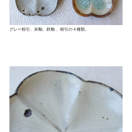
グレー粉引、灰釉、鉄釉 、粉引の４種類。