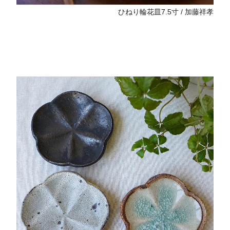
ひねり輪花皿7.5寸 / 加藤祥孝