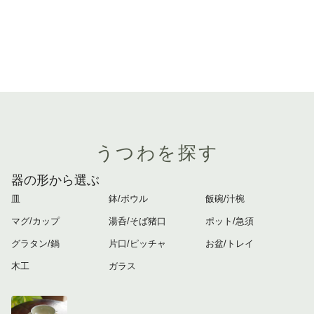
うつわを探す
器の形から選ぶ
皿
鉢/ボウル
飯碗/汁椀
マグ/カップ
湯呑/そば猪口
ポット/急須
グラタン/鍋
片口/ピッチャ
お盆/トレイ
木工
ガラス