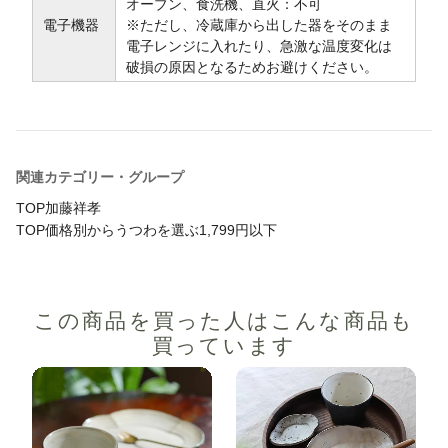
オーブン、食洗機、直火：不可
電子機器
※ただし、冷蔵庫から出した器をそのまま
電子レンジに入れたり、急激な温度変化は
破損の原因となるためお避けください。
関連カテゴリー・グループ
TOP
加藤祥孝
TOP
価格別からうつわを選ぶ
1,799円以下
この商品を買った人は
こんな商品も
買っています