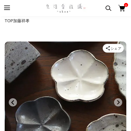
0
TOP
加藤祥孝
シェア