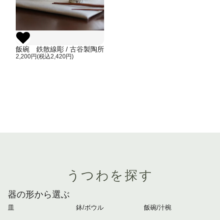
飯碗 鉄散線彫 / 古谷製陶所
2,200円(税込2,420円)
うつわを探す
器の形から選ぶ
皿
鉢/ボウル
飯碗/汁椀