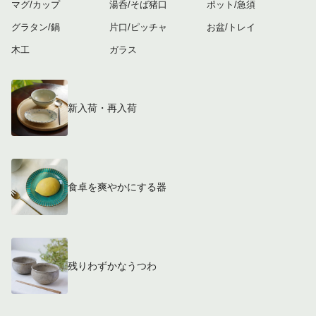
マグ/カップ
湯呑/そば猪口
ポット/急須
グラタン/鍋
片口/ピッチャ
お盆/トレイ
木工
ガラス
新入荷・再入荷
食卓を爽やかにする器
残りわずかなうつわ