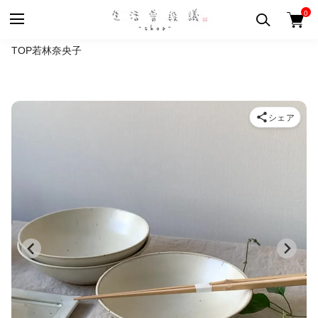
0
TOP
若林奈央子
シェア