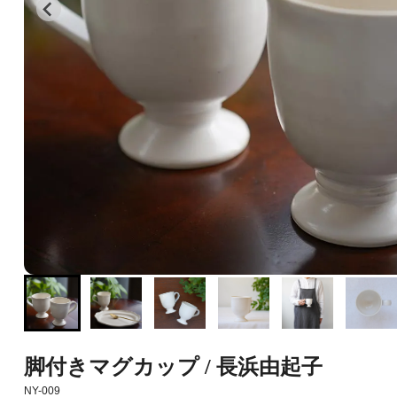
脚付きマグカップ / 長浜由起子
NY-009