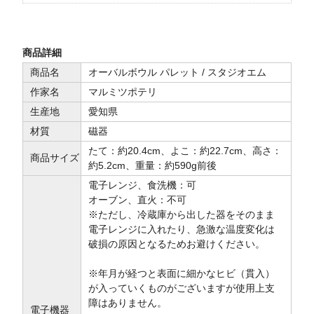
商品詳細
商品名
オーバルボウル パレット / スタジオエム
作家名
マルミツポテリ
生産地
愛知県
材質
磁器
たて：約20.4cm、よこ：約22.7cm、高さ：
商品サイズ
約5.2cm、重量：約590g前後
電子レンジ、食洗機：可
オーブン、直火：不可
※ただし、冷蔵庫から出した器をそのまま
電子レンジに入れたり、急激な温度変化は
破損の原因となるためお避けください。
※年月が経つと表面に細かなヒビ（貫入）
が入っていくものがございますが使用上支
障はありません。
電子機器