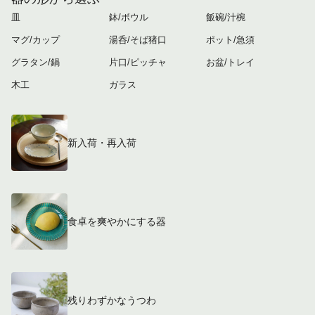
皿
鉢/ボウル
飯碗/汁椀
マグ/カップ
湯呑/そば猪口
ポット/急須
グラタン/鍋
片口/ピッチャ
お盆/トレイ
木工
ガラス
新入荷・再入荷
食卓を爽やかにする器
残りわずかなうつわ