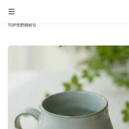
TOP
市野耕
粉引