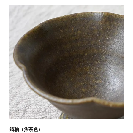
錆釉（焦茶色）