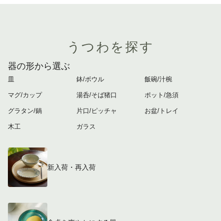
うつわを探す
器の形から選ぶ
皿
鉢/ボウル
飯碗/汁椀
マグ/カップ
湯呑/そば猪口
ポット/急須
グラタン/鍋
片口/ピッチャ
お盆/トレイ
木工
ガラス
新入荷・再入荷