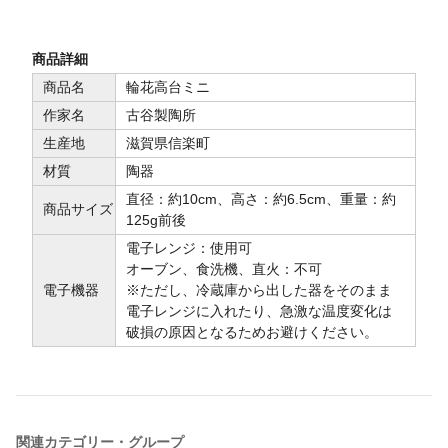
商品詳細
商品名
輪花高台ミニ
作家名
古谷製陶所
生産地
滋賀県信楽町
材質
陶器
直径：約10cm、高さ：約6.5cm、重量：約
商品サイズ
125g前後
電子レンジ：使用可
オーブン、食洗機、直火：不可
電子機器
※ただし、冷蔵庫から出した器をそのまま
電子レンジに入れたり、急激な温度変化は
破損の原因となるためお避けください。
関連カテゴリー・グループ