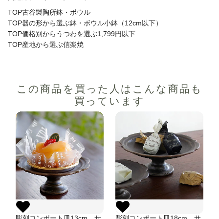
TOP
古谷製陶所
鉢・ボウル
TOP
器の形から選ぶ
鉢・ボウル
小鉢（12cm以下）
TOP
価格別からうつわを選ぶ
1,799円以下
TOP
産地から選ぶ
信楽焼
この商品を買った人は
こんな商品も
買っています
彫刻コンポート皿13cm サ
彫刻コンポート皿18cm サ