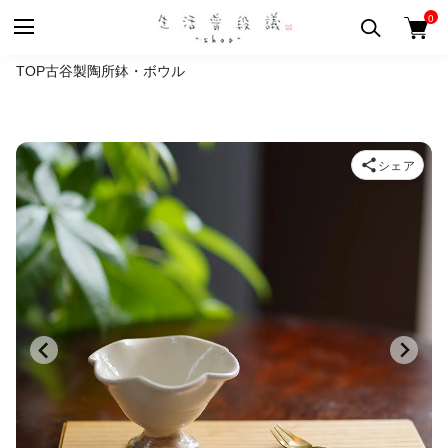
0
TOP
古谷製陶所
鉢・ボウル
シェア