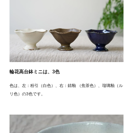
輪花高台鉢ミニは、3色
色は、左：粉引（白色）、右：錆釉 （焦茶色）、瑠璃釉（ル
リ色）の3色です。