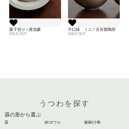
菓子切り / 尾池豪
片口鉢 ミニ / 古谷製陶所
SOLD OUT
SOLD OUT
うつわを探す
器の形から選ぶ
皿
鉢/ボウル
飯碗/汁椀