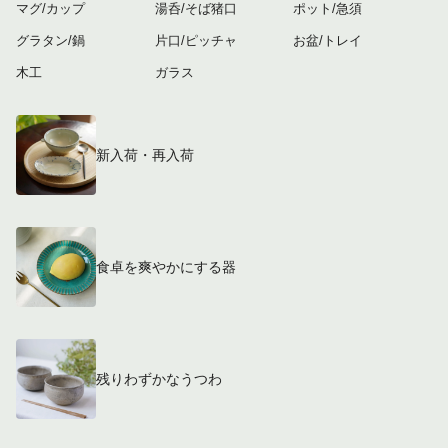
マグ/カップ
湯呑/そば猪口
ポット/急須
グラタン/鍋
片口/ピッチャ
お盆/トレイ
木工
ガラス
新入荷・再入荷
食卓を爽やかにする器
残りわずかなうつわ