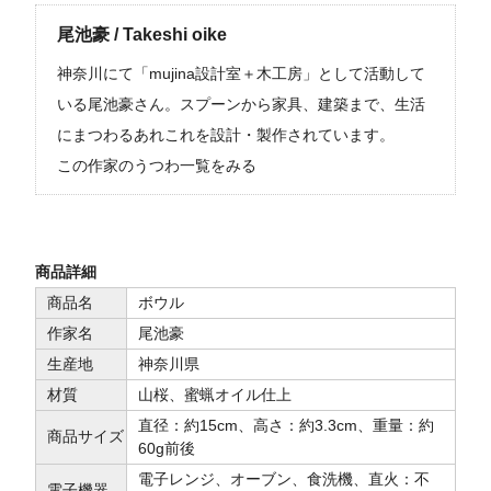
尾池豪 / Takeshi oike
神奈川にて「mujina設計室＋木工房」として活動して
いる尾池豪さん。スプーンから家具、建築まで、生活
にまつわるあれこれを設計・製作されています。
この作家のうつわ一覧をみる
商品詳細
商品名
ボウル
作家名
尾池豪
生産地
神奈川県
材質
山桜、蜜蝋オイル仕上
直径：約15cm、高さ：約3.3cm、重量：約
商品サイズ
60g前後
電子レンジ、オーブン、食洗機、直火：不
電子機器