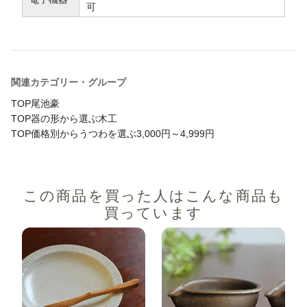
可
関連カテゴリー・グループ
TOP
尾池豪
TOP
器の形から選ぶ
木工
TOP
価格別からうつわを選ぶ
3,000円～4,999円
この商品を買った人は
こんな商品も
買っています