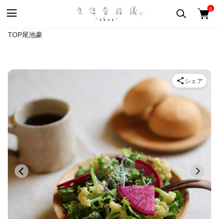
0
TOP
尾池豪
シェア