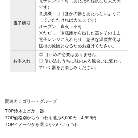
電子レンジ：可（あたため程度なら大丈夫
です）
食洗機：可（ほかの器とあたらないように
していただければ大丈夫です)
電子機器
オーブン、直火：不可
※ただし、冷蔵庫から出した器をそのまま
電子レンジに入れたり、急激な温度変化は
破損の原因となるためお避けください。
◎ 目止めの必要はありません。
お手入れ
◎ 使い込むうちに味のある風合いに変わっ
ていく器をお楽しみください。
関連カテゴリー・グループ
TOP
鈴木まどか 器
TOP
価格別からうつわを選ぶ
3,000円～4,999円
TOP
イメージから選ぶ
かわいいうつわ