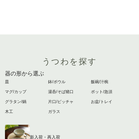
うつわを探す
器の形から選ぶ
皿
鉢/ボウル
飯碗/汁椀
マグ/カップ
湯呑/そば猪口
ポット/急須
グラタン/鍋
片口/ピッチャ
お盆/トレイ
木工
ガラス
新入荷・再入荷