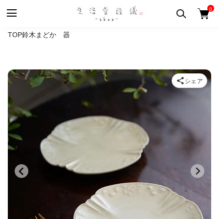
0
TOP
鈴木まどか 器
シェア