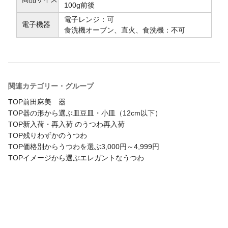
100g前後
電子レンジ：可
電子機器
食洗機オーブン、直火、食洗機：不可
関連カテゴリー・グループ
TOP
前田麻美 器
TOP
器の形から選ぶ
皿
豆皿・小皿（12cm以下）
TOP
新入荷・再入荷 のうつわ
再入荷
TOP
残りわずかのうつわ
TOP
価格別からうつわを選ぶ
3,000円～4,999円
TOP
イメージから選ぶ
エレガントなうつわ