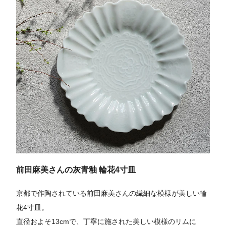
前田麻美さんの灰青釉 輪花4寸皿
京都で作陶されている前田麻美さんの繊細な模様が美しい輪
花4寸皿。
直径およそ13cmで、丁寧に施された美しい模様のリムに