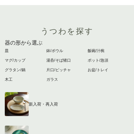
うつわを探す
器の形から選ぶ
皿
鉢/ボウル
飯碗/汁椀
マグ/カップ
湯呑/そば猪口
ポット/急須
グラタン/鍋
片口/ピッチャ
お盆/トレイ
木工
ガラス
新入荷・再入荷