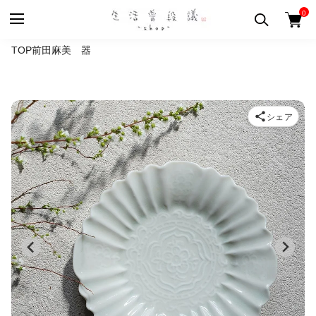
0
TOP
前田麻美 器
シェア