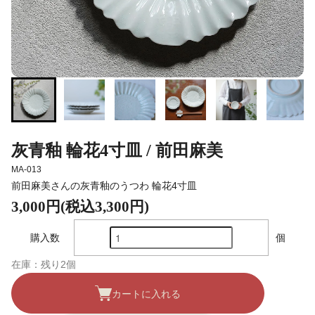
灰青釉 輪花4寸皿 / 前田麻美
MA-013
前田麻美さんの灰青釉のうつわ 輪花4寸皿
3,000円(税込3,300円)
購入数
個
在庫：残り2個
カートに入れる