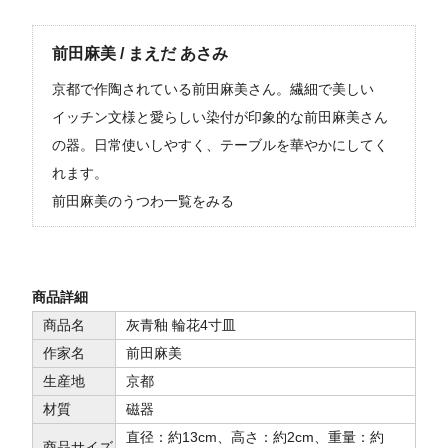
前田麻美 / まえだ あさみ
京都で作陶されている前田麻美さん。繊細で美しい
イッチン文様と愛らしい染付が印象的な前田麻美さん
の器。日常使いしやすく、テーブルを華やかにしてく
れます。
前田麻美のうつわ一覧をみる
商品詳細
商品名
灰青釉 輪花4寸皿
作家名
前田麻美
生産地
京都
材質
磁器
直径：約13cm、高さ：約2cm、重量：約
商品サイズ