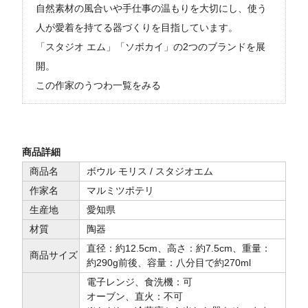
自然素材の風合いや手仕事の温もりを大切にし、使う
人が愛着を持てる器づくりを目指しています。
「スタジオ エム」「ソボカイ」の2つのブランドを展
開。
この作家のうつわ一覧をみる
商品詳細
商品名
ボウル モリス / スタジオエム
作家名
マルミツポテリ
生産地
愛知県
材質
陶器
直径：約12.5cm、高さ：約7.5cm、重量：
商品サイズ
約290g前後、容量：八分目で約270ml
電子レンジ、食洗機：可
オーブン、直火：不可