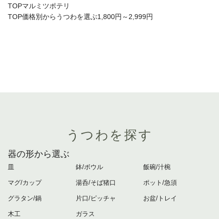
TOP
マルミツポテリ
TOP
価格別からうつわを選ぶ
1,800円～2,999円
うつわを探す
器の形から選ぶ
皿
鉢/ボウル
飯碗/汁椀
マグ/カップ
湯呑/そば猪口
ポット/急須
グラタン/鍋
片口/ピッチャ
お盆/トレイ
木工
ガラス