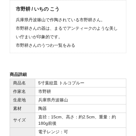
市野耕 / いちの こう
兵庫県丹波篠山で作陶されている市野耕さん。
市野耕さんの器は、まるでアンティークのような美し
い佇まいが印象的です。
市野耕さんのうつわ一覧をみる
商品詳細
商品名
5寸葉紋皿 トルコブルー
作家名
市野耕
生産地
兵庫県丹波篠山
素材
陶器
直径：15cm、高さ：約2.5cm、重量：約
サイズ
180g前後
電子レンジ：可