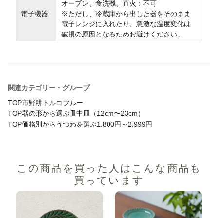
オーブン、食洗機、直火：不可
電子機器
※ただし、冷蔵庫から出した器をそのまま
電子レンジに入れたり、急激な温度変化は
破損の原因となるためお避けください。
関連カテゴリー・グループ
TOP
市野耕
トルコブルー
TOP
器の形から選ぶ
皿
中皿（12cm〜23cm）
TOP
価格別からうつわを選ぶ
1,800円～2,999円
この商品を買った人は
こんな商品も
買っています