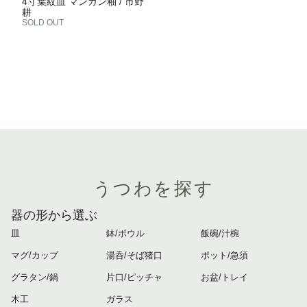
4寸葉紋皿 マンガン釉 / 市野
耕
SOLD OUT
うつわを探す
器の形から選ぶ
皿
鉢/ボウル
飯碗/汁椀
マグ/カップ
湯呑/そば猪口
ポット/急須
グラタン/鍋
片口/ピッチャ
お盆/トレイ
木工
ガラス