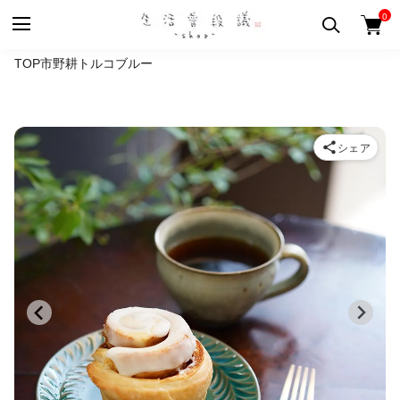
0
TOP
市野耕
トルコブルー
シェア