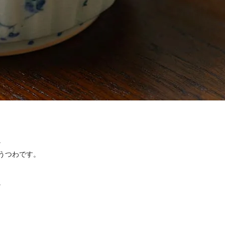
。
うつわです。
。