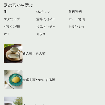
器の形から選ぶ
皿
鉢/ボウル
飯碗/汁椀
マグ/カップ
湯呑/そば猪口
ポット/急須
グラタン/鍋
片口/ピッチャ
お盆/トレイ
木工
ガラス
新入荷・再入荷
食卓を爽やかにする器